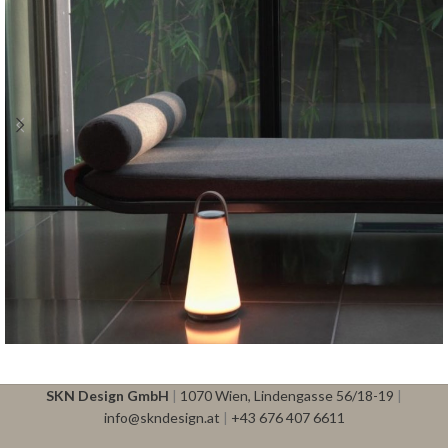
UMA
Pablo
SKN Design GmbH
|
1070 Wien, Lindengasse 56/18-19
|
info@skndesign.at
|
+43 676 407 6611