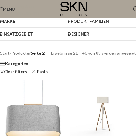
Skip to navigation
MENU
Skip to main content
MARKE
PRODUKTFAMILIEN
EINSATZGEBIET
DESIGNER
Start
/
Produkte
/
Seite 2
Ergebnisse 21 – 40 von 89 werden angezeigt
Kategorien
Clear filters
Pablo