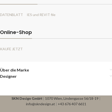
DATENBLATT
IES und REVIT file
Online-Shop
KAUFE JETZT
Über die Marke
Designer
SKN Design GmbH
|
1070 Wien, Lindengasse 56/18-19
|
info@skndesign.at
|
+43 676 407 6611