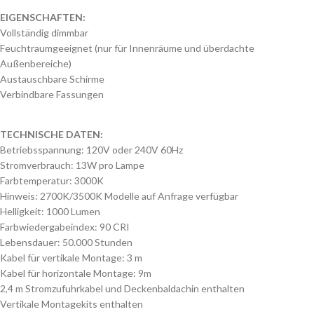
EIGENSCHAFTEN
:
Vollständig
dimmbar
Feuchtraumgeeignet
(
nur
für
Innenräume
und
überdachte
Außenbereiche
)
Austauschbare
Schirme
Verbindbare
Fassungen
TECHNISCHE DATEN
:
Betriebsspannung: 120V oder 240V 60Hz
Stromverbrauch: 13W pro Lampe
Farbtemperatur: 3000K
Hinweis: 2700K/3500K Modelle auf Anfrage verfügbar
Helligkeit: 1000 Lumen
Farbwiedergabeindex: 90 CRI
Lebensdauer: 50.000 Stunden
Kabel für vertikale Montage: 3 m
Kabel für horizontale Montage: 9m
2,4 m Stromzufuhrkabel und Deckenbaldachin enthalten
Vertikale Montagekits enthalten