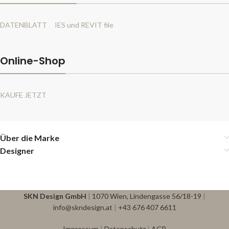
DATENBLATT
IES und REVIT file
Online-Shop
KAUFE JETZT
Über die Marke
Designer
SKN Design GmbH
|
1070 Wien, Lindengasse 56/18-19
|
info@skndesign.at
|
+43 676 407 6611
Impressum
|
Datenschutz
|
AGB