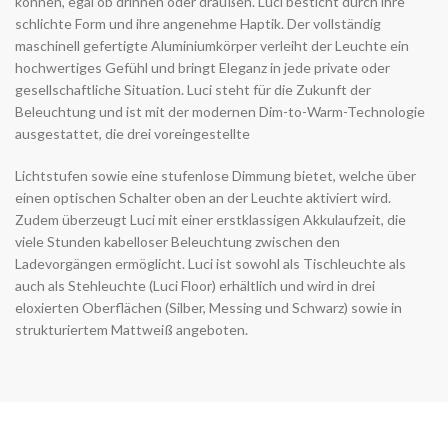
können, egal ob drinnen oder draußen. Luci besticht durch ihre
schlichte Form und ihre angenehme Haptik. Der vollständig
maschinell gefertigte Aluminiumkörper verleiht der Leuchte ein
hochwertiges Gefühl und bringt Eleganz in jede private oder
gesellschaftliche Situation. Luci steht für die Zukunft der
Beleuchtung und ist mit der modernen Dim-to-Warm-Technologie
ausgestattet, die drei voreingestellte
Lichtstufen sowie eine stufenlose Dimmung bietet, welche über
einen optischen Schalter oben an der Leuchte aktiviert wird.
Zudem überzeugt Luci mit einer erstklassigen Akkulaufzeit, die
viele Stunden kabelloser Beleuchtung zwischen den
Ladevorgängen ermöglicht. Luci ist sowohl als Tischleuchte als
auch als Stehleuchte (Luci Floor) erhältlich und wird in drei
eloxierten Oberflächen (Silber, Messing und Schwarz) sowie in
strukturiertem Mattweiß angeboten.