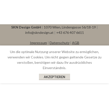
SKN Design GmbH
|
1070 Wien, Lindengasse 56/18-19
|
info@skndesign.at
|
+43 676 407 6611
Impressum
|
Datenschutz
|
AGB
Um die optimale Nutzung unserer Website zu ermöglichen,
verwenden wir Cookies. Um nicht gegen geltende Gesetze zu
verstoßen, benötigen wir dazu Ihr ausdrückliches
Einverständnis.
AKZEPTIEREN