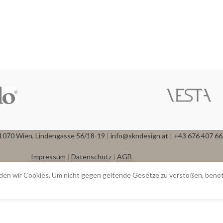
1070 Wien, Lindengasse 56/18-19
|
info@skndesign.at
|
+43 676 407 6
Impressum
|
Datenschutz
|
AGB
en wir Cookies. Um nicht gegen geltende Gesetze zu verstoßen, benöti