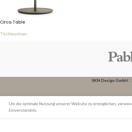
Circa Table
Tischleuchten
BELMONT
BOLA
BRAZO
CANDÉL
CAROUSEL
CIELO PLUS
CIELO XL
CIRCA
CONTOUR
NIVÉL
LIM360
LUCI
SKN Design GmbH
|
PIXO
SKY
SOLIS
SUPERLIGHT
SWELL
TALIA
Um die optimale Nutzung unserer Website zu ermöglichen, verwend
T.O
TOTEM
UMA
Einverständnis.