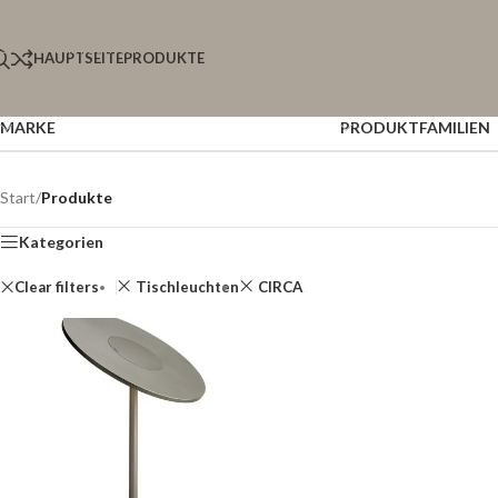
Skip to navigation
Skip to main content
HAUPTSEITE
PRODUKTE
MARKE
PRODUKTFAMILIEN
Start
/
Produkte
Kategorien
Clear filters
Tischleuchten
CIRCA