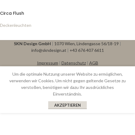
Circa Flush
Deckenleuchten
SKN Design GmbH
|
1070 Wien, Lindengasse 56/18-19
|
info@skndesign.at
|
+43 676 407 6611
Impressum
|
Datenschutz
|
AGB
Um die optimale Nutzung unserer Website zu ermöglichen,
verwenden wir Cookies. Um nicht gegen geltende Gesetze zu
verstoßen, benötigen wir dazu Ihr ausdrückliches
Einverständnis.
AKZEPTIEREN