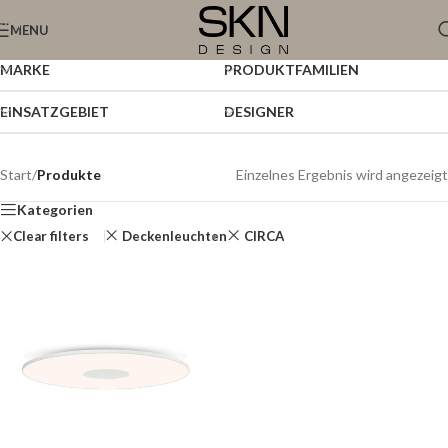
Skip to navigation
MENU
Skip to main content
MARKE
PRODUKTFAMILIEN
EINSATZGEBIET
DESIGNER
Start
/
Produkte
Einzelnes Ergebnis wird angezeigt
Kategorien
Clear filters
Deckenleuchten
CIRCA